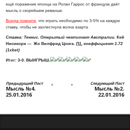
ещё поражение японца на Ролан Гаррос от француза даёт
мысль о скорейшем реванше.
Всегда помните,
что играть необходимо по 3-5% на каждую
ставку, чтобы не захлестнула волна азарта.
Ставка: Теннис. Открытый чемпионат Австралии.
Кей
Нисикори — Жо Вилфрид Цонга.
П1.
коеффициент 1.72
(1xbet)
Итог: 3-0. ВЫИГРЫШ.
Предыдущий Пост
Следующий Пост
«
»
Мысль №4.
Мысль №2.
25.01.2016
22.01.2016