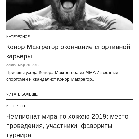
ИНТЕРЕСНОЕ
Конор Макгрегор окончание спортивной
карьеры
Admin
Мар 28, 2019
Причины ухода Конора Макгрегора из MMA Известный
спортсмен и скандалист Конор Макгрегор...
ЧИТАТЬ БОЛЬШЕ
ИНТЕРЕСНОЕ
Чемпионат мира по хоккею 2019: место
проведения, участники, фавориты
турнира