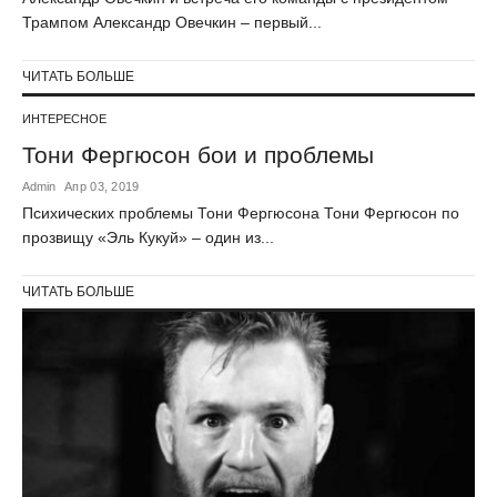
Трампом Александр Овечкин – первый...
ЧИТАТЬ БОЛЬШЕ
ИНТЕРЕСНОЕ
Тони Фергюсон бои и проблемы
Admin
Апр 03, 2019
Психических проблемы Тони Фергюсона Тони Фергюсон по
прозвищу «Эль Кукуй» – один из...
ЧИТАТЬ БОЛЬШЕ