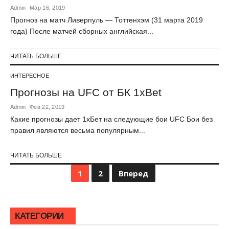
Admin
Мар 16, 2019
Прогноз на матч Ливерпуль — Тоттенхэм (31 марта 2019
года) После матчей сборных английская...
ЧИТАТЬ БОЛЬШЕ
ИНТЕРЕСНОЕ
Прогнозы на UFC от БК 1xBet
Admin
Фев 22, 2019
Какие прогнозы дает 1хБет на следующие бои UFC Бои без
правил являются весьма популярным...
ЧИТАТЬ БОЛЬШЕ
1
2
Вперед
КАТЕГОРИИ