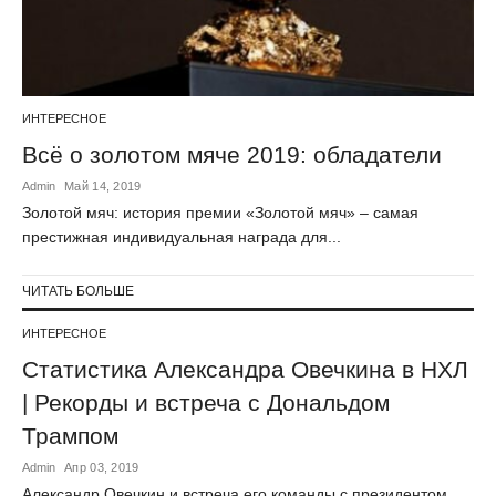
ИНТЕРЕСНОЕ
Всё о золотом мяче 2019: обладатели
Admin
Май 14, 2019
Золотой мяч: история премии «Золотой мяч» – самая
престижная индивидуальная награда для...
ЧИТАТЬ БОЛЬШЕ
ИНТЕРЕСНОЕ
Статистика Александра Овечкина в НХЛ
| Рекорды и встреча с Дональдом
Трампом
Admin
Апр 03, 2019
Александр Овечкин и встреча его команды с президентом