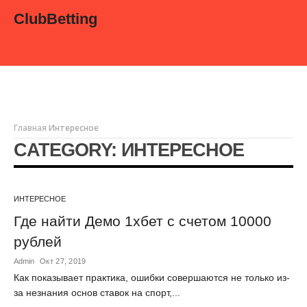
ClubBetting
Главная
Интересное
CATEGORY: ИНТЕРЕСНОЕ
ИНТЕРЕСНОЕ
Где найти Демо 1хбет с счетом 10000
рублей
Admin
Окт 27, 2019
Как показывает практика, ошибки совершаются не только из-
за незнания основ ставок на спорт,...